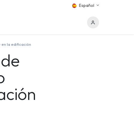
Español
 en la edificación
 de
o
ación