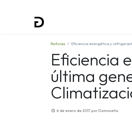
Inicio
Proyectos
Formación
Noticias
Eficiencia energética y refrigera
Eficiencia 
última gene
Climatizac
6 de enero de 2017
por
Domonetio