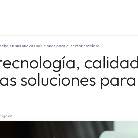
Quienes Somos
Contáctenos
Formación
iseño en sus nuevas soluciones para el sector hotelero
ecnología, calidad
as soluciones para 
rugova