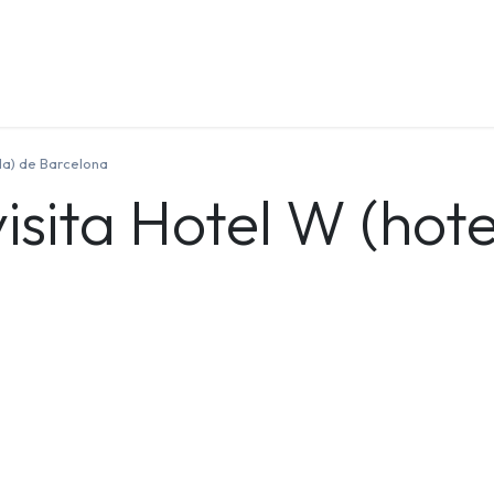
Quienes Somos
Contáctenos
Formación
ela) de Barcelona
isita Hotel W (hote