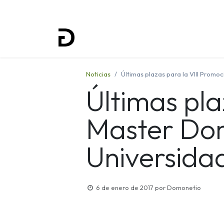
Inicio
Proyectos
Formación
Noticias
Últimas plazas para la VIII Promo
Últimas pla
Master Dom
Universida
6 de enero de 2017
por
Domonetio