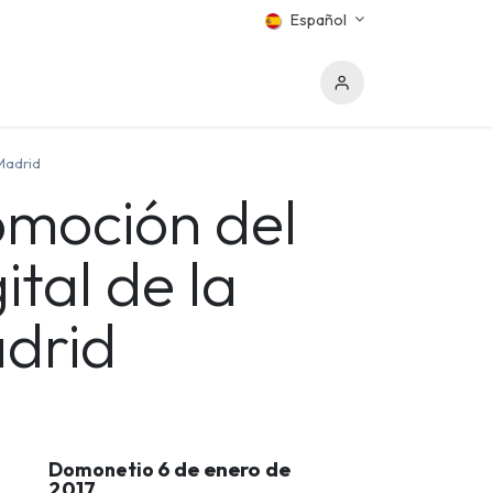
Español
 Madrid
romoción del
tal de la
adrid
6 de enero de
Domonetio
2017